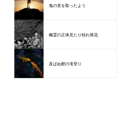
鬼の首を取ったよう
幽霊の正体見たり枯れ尾花
及ばぬ鯉の滝登り