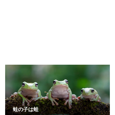
蛙の子は蛙