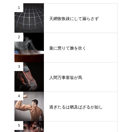
1
天網恢恢疎にして漏らさず
2
羹に懲りて膾を吹く
3
人間万事塞翁が馬
4
過ぎたるは猶及ばざるが如し
5