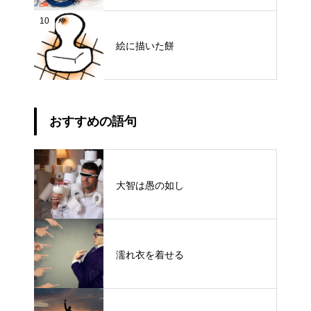
10
絵に描いた餅
おすすめの語句
大智は愚の如し
濡れ衣を着せる