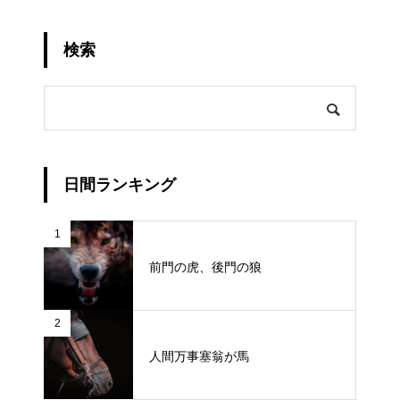
検索
日間ランキング
1
前門の虎、後門の狼
2
人間万事塞翁が馬