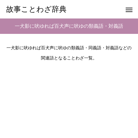
故事ことわざ辞典
一犬影に吠ゆれば百犬声に吠ゆの類義語・対義語
一犬影に吠ゆれば百犬声に吠ゆの類義語・同義語・対義語などの
関連語となることわざ一覧。