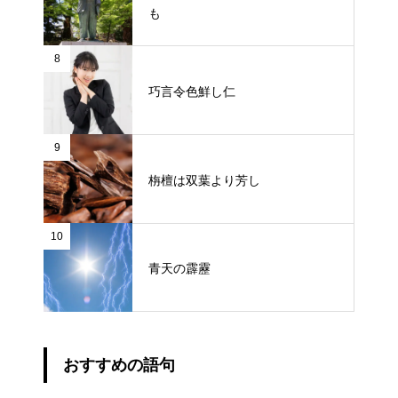
も
8
巧言令色鮮し仁
9
栴檀は双葉より芳し
10
青天の霹靂
おすすめの語句