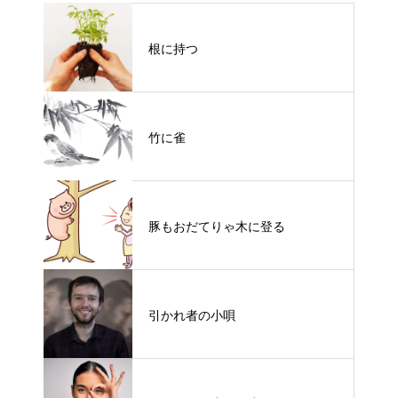
根に持つ
竹に雀
豚もおだてりゃ木に登る
引かれ者の小唄