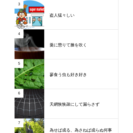
3
盗人猛々しい
4
羹に懲りて膾を吹く
5
蓼食う虫も好き好き
6
天網恢恢疎にして漏らさず
7
為せば成る、為さねば成らぬ何事