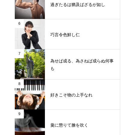
過ぎたるは猶及ばざるが如し
6
巧言令色鮮し仁
7
為せば成る、為さねば成らぬ何事
も
8
好きこそ物の上手なれ
9
羹に懲りて膾を吹く