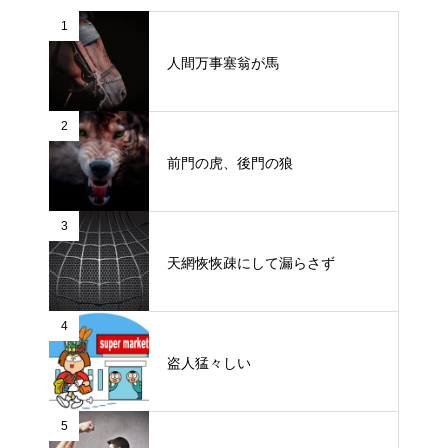
1
人間万事塞翁が馬
2
前門の虎、後門の狼
3
天網恢恢疎にして漏らさず
4
盗人猛々しい
5