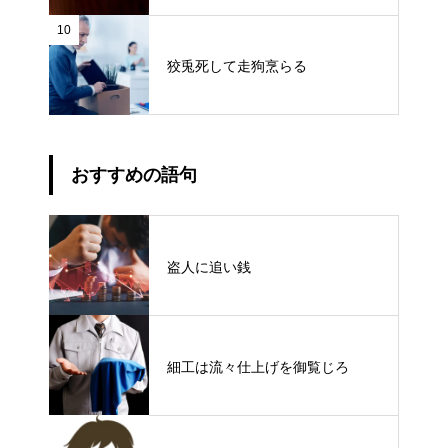
10
狡兎死して走狗烹らる
おすすめの語句
盗人に追い銭
細工は流々仕上げを御覧じろ