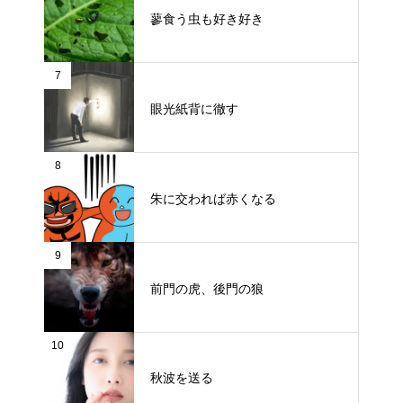
蓼食う虫も好き好き
7
眼光紙背に徹す
8
朱に交われば赤くなる
9
前門の虎、後門の狼
10
秋波を送る