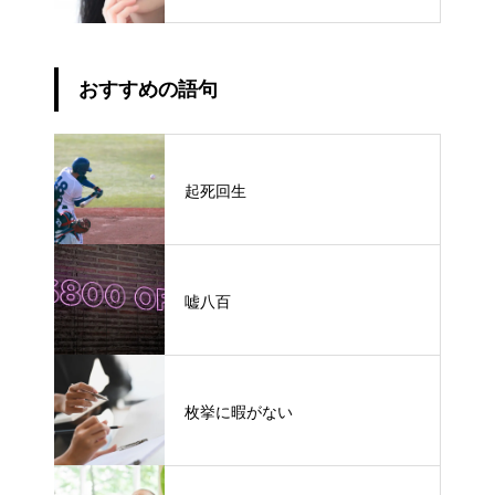
おすすめの語句
起死回生
嘘八百
枚挙に暇がない