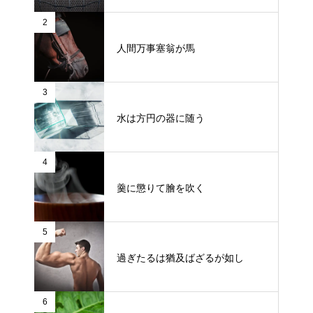
2
人間万事塞翁が馬
3
水は方円の器に随う
4
羹に懲りて膾を吹く
5
過ぎたるは猶及ばざるが如し
6