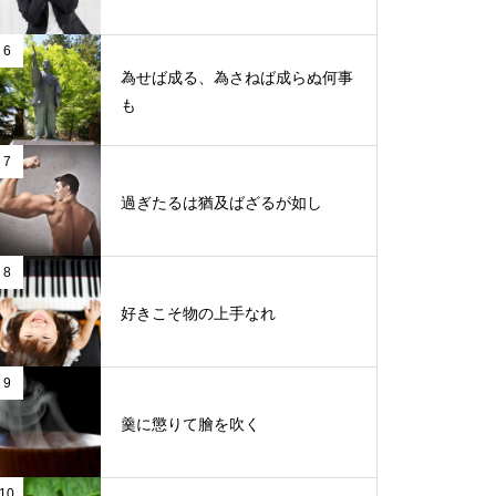
6
為せば成る、為さねば成らぬ何事
も
7
過ぎたるは猶及ばざるが如し
8
好きこそ物の上手なれ
9
羹に懲りて膾を吹く
10