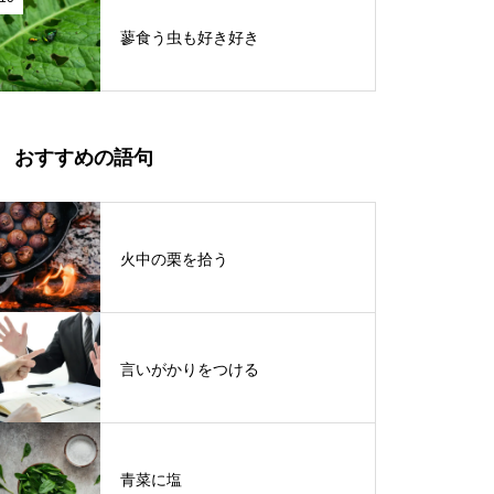
蓼食う虫も好き好き
おすすめの語句
火中の栗を拾う
言いがかりをつける
青菜に塩