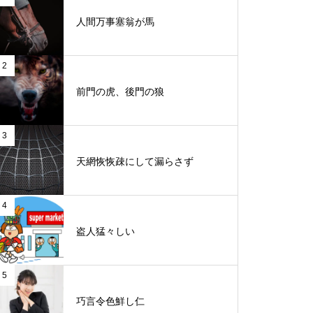
人間万事塞翁が馬
2
前門の虎、後門の狼
3
天網恢恢疎にして漏らさず
4
盗人猛々しい
5
巧言令色鮮し仁