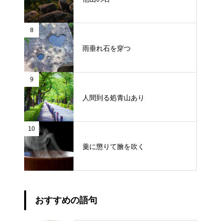
8
雨垂れ石を穿つ
9
人間到る処青山あり
10
羹に懲りて膾を吹く
おすすめの語句