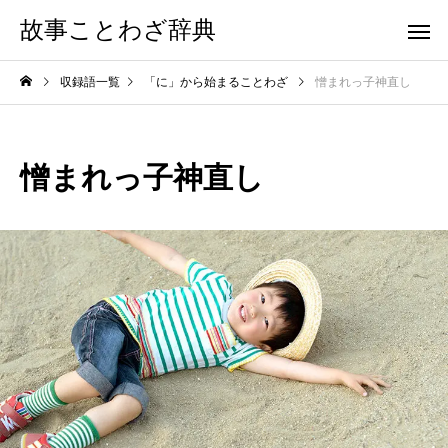
故事ことわざ辞典
収録語一覧
「に」から始まることわざ
憎まれっ子神直し
憎まれっ子神直し