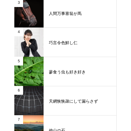
3
人間万事塞翁が馬
4
巧言令色鮮し仁
5
蓼食う虫も好き好き
6
天網恢恢疎にして漏らさず
7
他山の石