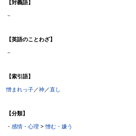
【対義語】
－
【英語のことわざ】
－
【索引語】
憎まれっ子
／
神
／
直し
【分類】
・
感情・心理
>
憎む・嫌う