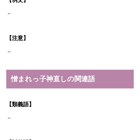
【例文】
－
【注意】
－
憎まれっ子神直しの関連語
【類義語】
－