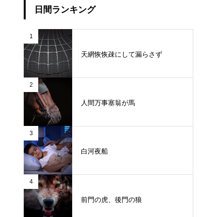
日間ランキング
1
天網恢恢疎にして漏らさず
2
人間万事塞翁が馬
3
白河夜船
4
前門の虎、後門の狼