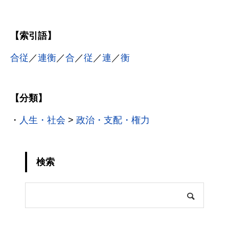
【索引語】
合従
／
連衡
／
合
／
従
／
連
／
衡
【分類】
・
人生・社会
>
政治・支配・権力
検索