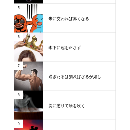
5
朱に交われば赤くなる
6
李下に冠を正さず
7
過ぎたるは猶及ばざるが如し
8
羹に懲りて膾を吹く
9