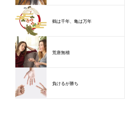
鶴は千年、亀は万年
荒唐無稽
負けるが勝ち