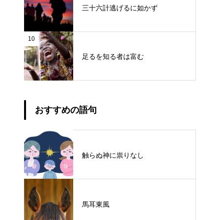
三十六計逃げるに如かず
10
足るを知る者は富む
おすすめの語句
触らぬ神に祟りなし
馬耳東風