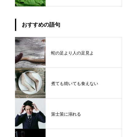
おすすめの語句
蛇の足より人の足見よ
煮ても焼いても食えない
策士策に溺れる