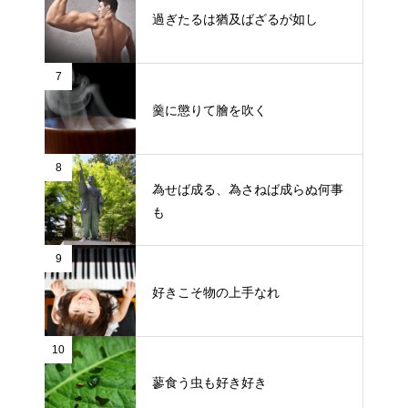
過ぎたるは猶及ばざるが如し
7
羹に懲りて膾を吹く
8
為せば成る、為さねば成らぬ何事
も
9
好きこそ物の上手なれ
10
蓼食う虫も好き好き