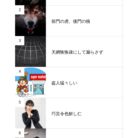
2
前門の虎、後門の狼
3
天網恢恢疎にして漏らさず
4
盗人猛々しい
5
巧言令色鮮し仁
6