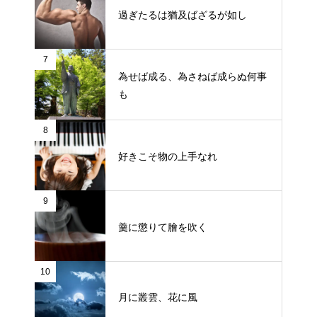
過ぎたるは猶及ばざるが如し
7
為せば成る、為さねば成らぬ何事
も
8
好きこそ物の上手なれ
9
羹に懲りて膾を吹く
10
月に叢雲、花に風