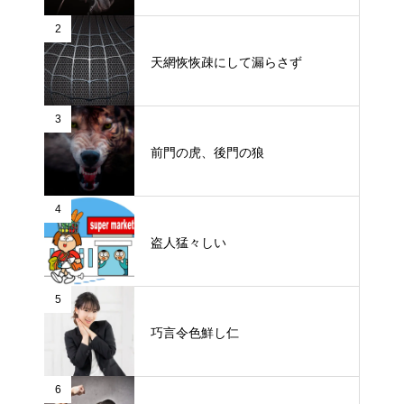
2
天網恢恢疎にして漏らさず
3
前門の虎、後門の狼
4
盗人猛々しい
5
巧言令色鮮し仁
6