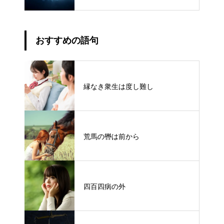
おすすめの語句
縁なき衆生は度し難し
荒馬の轡は前から
四百四病の外