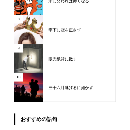
朱に交われば赤くなる
8
李下に冠を正さず
9
眼光紙背に徹す
10
三十六計逃げるに如かず
おすすめの語句