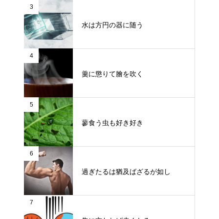
3
水は方円の器に随う
4
羹に懲りて膾を吹く
5
蓼食う虫も好き好き
6
過ぎたるは猶及ばざるが如し
7