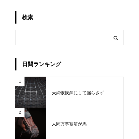
検索
日間ランキング
1
天網恢恢疎にして漏らさず
2
人間万事塞翁が馬