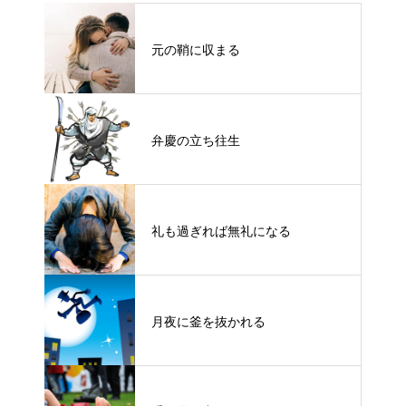
元の鞘に収まる
弁慶の立ち往生
礼も過ぎれば無礼になる
月夜に釜を抜かれる