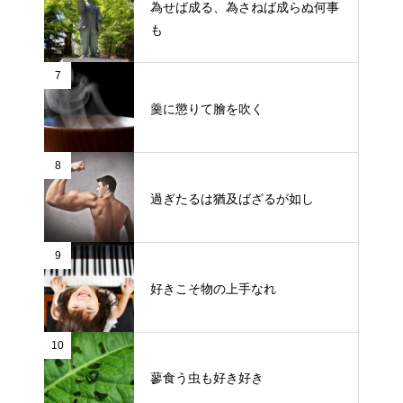
為せば成る、為さねば成らぬ何事
も
7
羹に懲りて膾を吹く
8
過ぎたるは猶及ばざるが如し
9
好きこそ物の上手なれ
10
蓼食う虫も好き好き