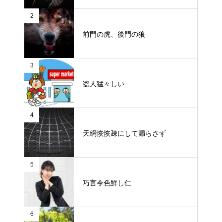
2
前門の虎、後門の狼
3
盗人猛々しい
4
天網恢恢疎にして漏らさず
5
巧言令色鮮し仁
6