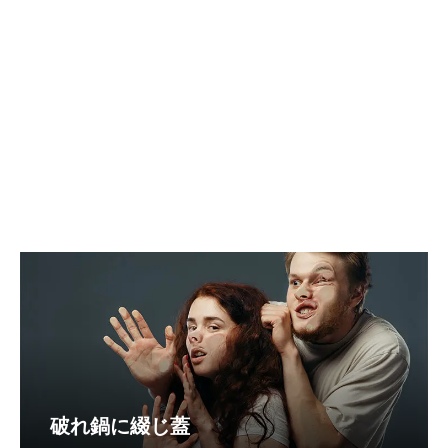
破れ鍋に綴じ蓋