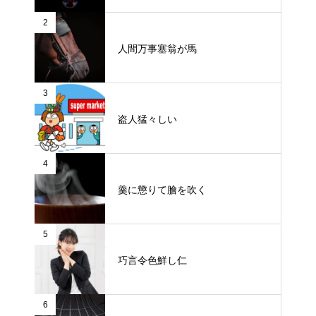
2
人間万事塞翁が馬
3
盗人猛々しい
4
羹に懲りて膾を吹く
5
巧言令色鮮し仁
6