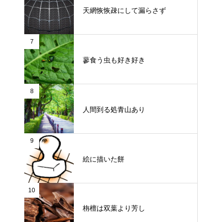
天網恢恢疎にして漏らさず
7
蓼食う虫も好き好き
8
人間到る処青山あり
9
絵に描いた餅
10
栴檀は双葉より芳し