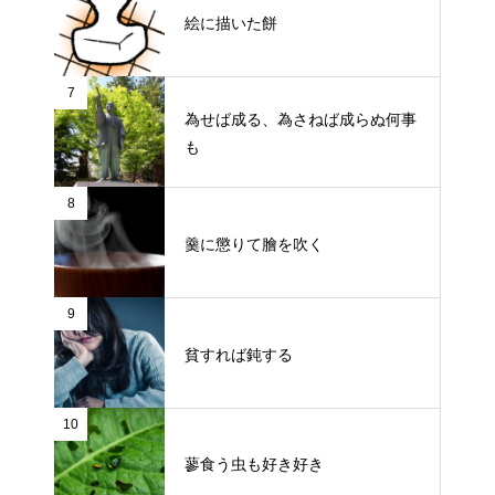
絵に描いた餅
7
為せば成る、為さねば成らぬ何事
も
8
羹に懲りて膾を吹く
9
貧すれば鈍する
10
蓼食う虫も好き好き