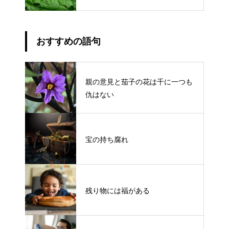
おすすめの語句
親の意見と茄子の花は千に一つも
仇はない
宝の持ち腐れ
残り物には福がある