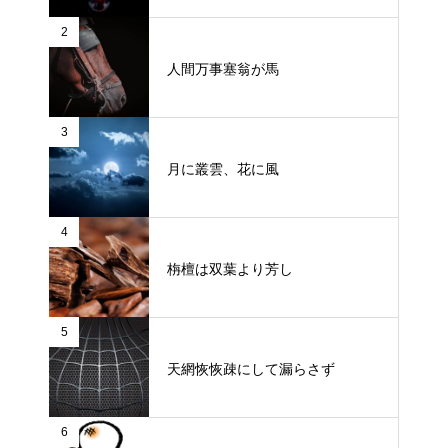
2
人間万事塞翁が馬
3
月に叢雲、花に風
4
栴檀は双葉より芳し
5
天網恢恢疎にして漏らさず
6