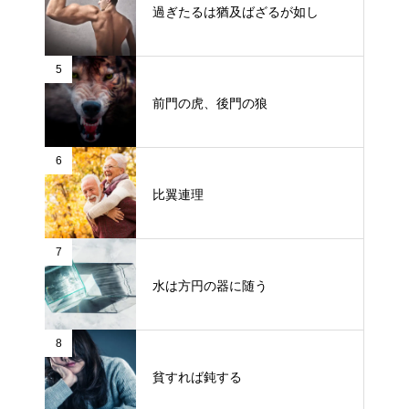
過ぎたるは猶及ばざるが如し
5
前門の虎、後門の狼
6
比翼連理
7
水は方円の器に随う
8
貧すれば鈍する