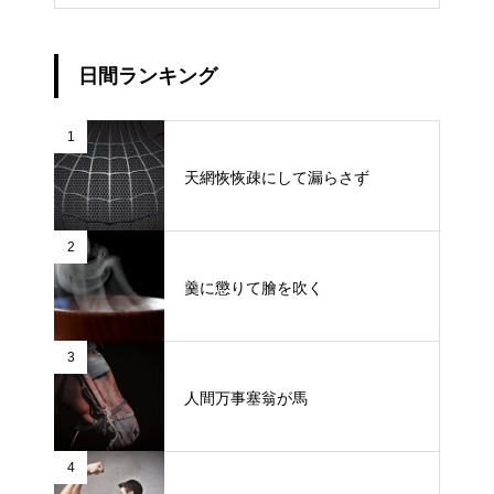
日間ランキング
1
天網恢恢疎にして漏らさず
2
羹に懲りて膾を吹く
3
人間万事塞翁が馬
4