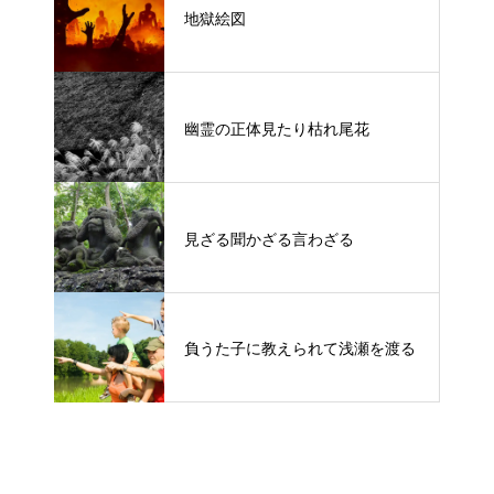
地獄絵図
幽霊の正体見たり枯れ尾花
見ざる聞かざる言わざる
負うた子に教えられて浅瀬を渡る