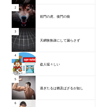
2
前門の虎、後門の狼
3
天網恢恢疎にして漏らさず
4
盗人猛々しい
5
過ぎたるは猶及ばざるが如し
6