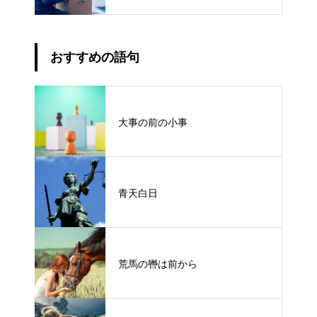
おすすめの語句
大事の前の小事
青天白日
荒馬の轡は前から