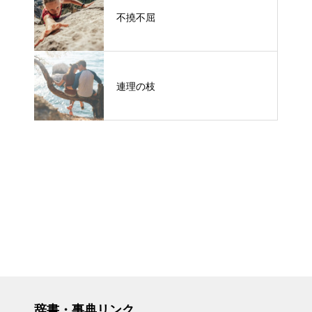
不撓不屈
連理の枝
辞書・事典リンク