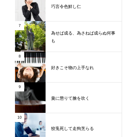
巧言令色鮮し仁
7
為せば成る、為さねば成らぬ何事
も
8
好きこそ物の上手なれ
9
羹に懲りて膾を吹く
10
狡兎死して走狗烹らる