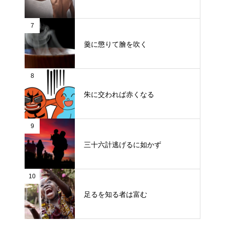
7
羹に懲りて膾を吹く
8
朱に交われば赤くなる
9
三十六計逃げるに如かず
10
足るを知る者は富む