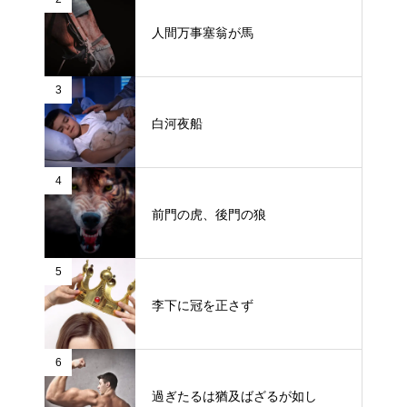
人間万事塞翁が馬
3
白河夜船
4
前門の虎、後門の狼
5
李下に冠を正さず
6
過ぎたるは猶及ばざるが如し