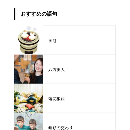
おすすめの語句
画餅
八方美人
落花狼藉
刎頸の交わり