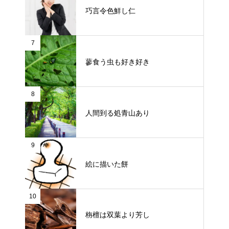
巧言令色鮮し仁
7
蓼食う虫も好き好き
8
人間到る処青山あり
9
絵に描いた餅
10
栴檀は双葉より芳し