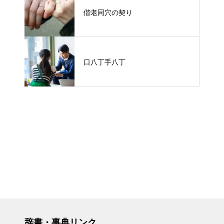
偕老同穴の契り
口八丁手八丁
辞書・事典リンク