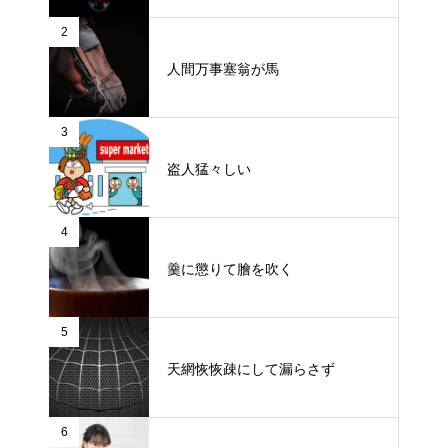
2
人間万事塞翁が馬
3
盗人猛々しい
4
羹に懲りて膾を吹く
5
天網恢恢疎にして漏らさず
6