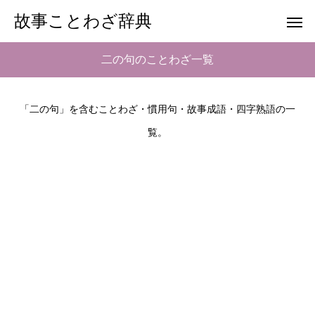
故事ことわざ辞典
二の句のことわざ一覧
「二の句」を含むことわざ・慣用句・故事成語・四字熟語の一
覧。