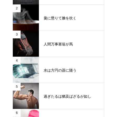
2
羹に懲りて膾を吹く
3
人間万事塞翁が馬
4
水は方円の器に随う
5
過ぎたるは猶及ばざるが如し
6