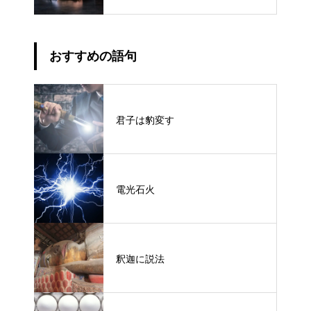
おすすめの語句
君子は豹変す
電光石火
釈迦に説法