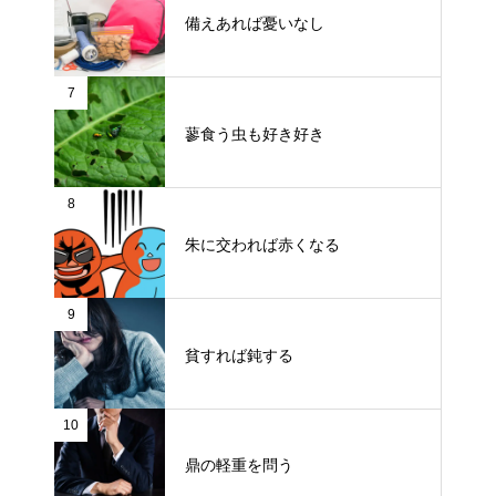
備えあれば憂いなし
7
蓼食う虫も好き好き
8
朱に交われば赤くなる
9
貧すれば鈍する
10
鼎の軽重を問う