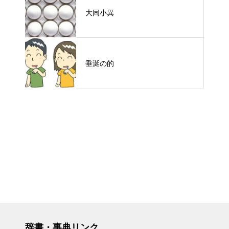
大同小異
垂涎の的
辞書・事典リンク