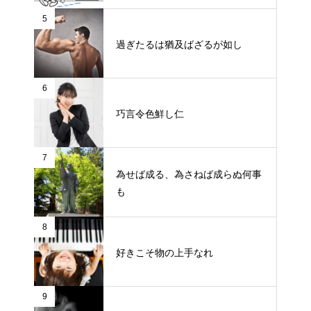
5
過ぎたるは猶及ばざるが如し
6
巧言令色鮮し仁
7
為せば成る、為さねば成らぬ何事
も
8
好きこそ物の上手なれ
9