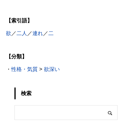
【索引語】
欲
／
二人
／
連れ
／
二
【分類】
・
性格・気質
>
欲深い
検索