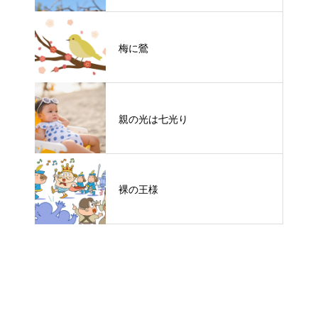
梅に鶯
親の光は七光り
裸の王様