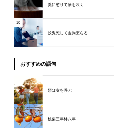
羹に懲りて膾を吹く
10
狡兎死して走狗烹らる
おすすめの語句
類は友を呼ぶ
桃栗三年柿八年