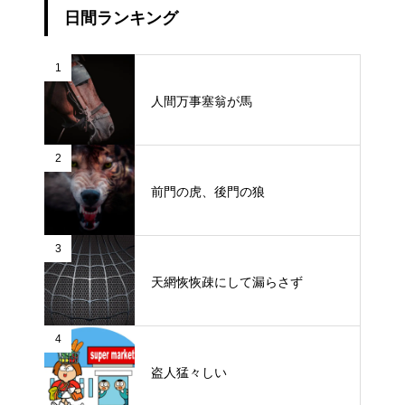
日間ランキング
1
人間万事塞翁が馬
2
前門の虎、後門の狼
3
天網恢恢疎にして漏らさず
4
盗人猛々しい