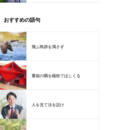
おすすめの語句
飛ぶ鳥跡を濁さず
重箱の隅を楊枝でほじくる
人を見て法を説け