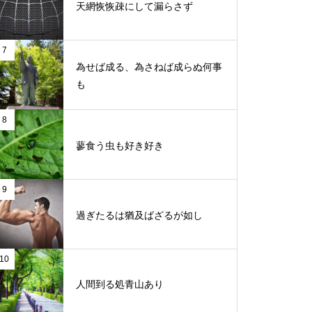
天網恢恢疎にして漏らさず
7
為せば成る、為さねば成らぬ何事
も
8
蓼食う虫も好き好き
9
過ぎたるは猶及ばざるが如し
10
人間到る処青山あり