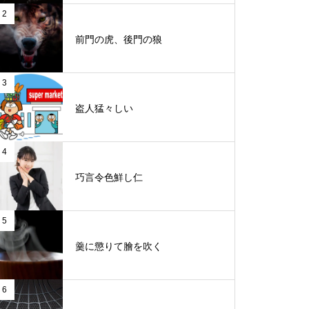
2
前門の虎、後門の狼
3
盗人猛々しい
4
巧言令色鮮し仁
5
羹に懲りて膾を吹く
6