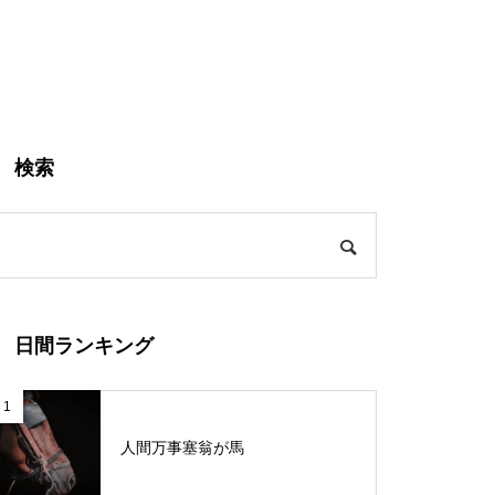
検索
日間ランキング
1
人間万事塞翁が馬