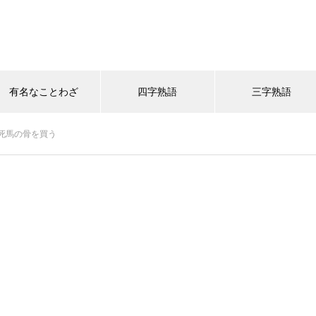
有名なことわざ
四字熟語
三字熟語
死馬の骨を買う