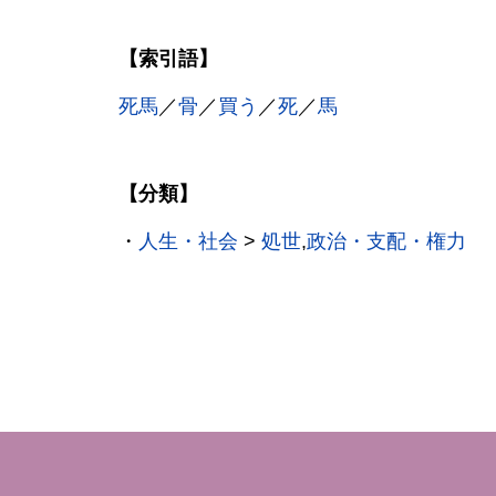
【索引語】
死馬
／
骨
／
買う
／
死
／
馬
【分類】
・
人生・社会
>
処世
,
政治・支配・権力