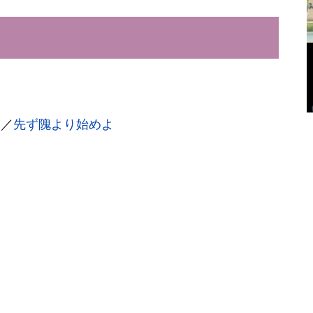
う／
先ず隗より始めよ