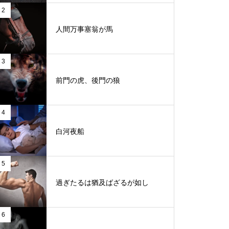
2
人間万事塞翁が馬
3
前門の虎、後門の狼
4
白河夜船
5
過ぎたるは猶及ばざるが如し
6