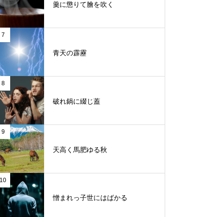
羹に懲りて膾を吹く
7
青天の霹靂
8
破れ鍋に綴じ蓋
9
天高く馬肥ゆる秋
10
憎まれっ子世にはばかる