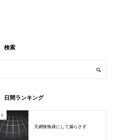
検索
日間ランキング
1
天網恢恢疎にして漏らさず