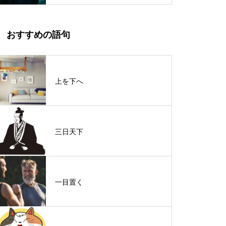
おすすめの語句
上を下へ
三日天下
一目置く