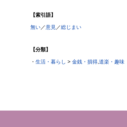
【索引語】
無い
／
意見
／
総じまい
【分類】
・
生活・暮らし
>
金銭・損得
,
道楽・趣味