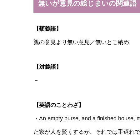
無いが意見の総じまいの関連語
【類義語】
親の意見より無い意見／無いとこ納め
【対義語】
－
【英語のことわざ】
・An empty purse, and a finished hous
た家が人を賢くするが、それでは手遅れ