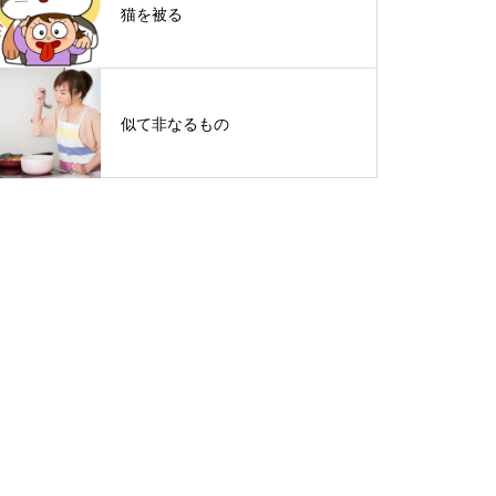
猫を被る
似て非なるもの