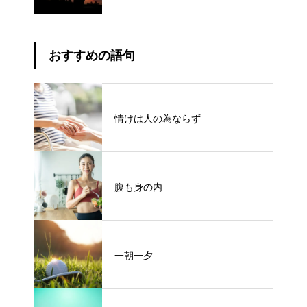
おすすめの語句
情けは人の為ならず
腹も身の内
一朝一夕