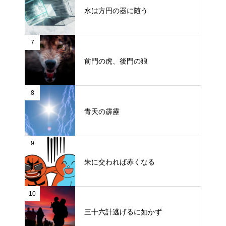
水は方円の器に随う
7
前門の虎、後門の狼
8
青天の霹靂
9
朱に交われば赤くなる
10
三十六計逃げるに如かず