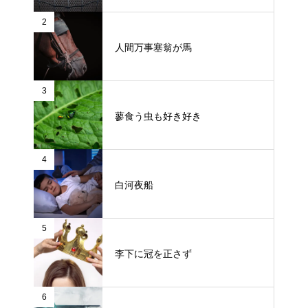
2
人間万事塞翁が馬
3
蓼食う虫も好き好き
4
白河夜船
5
李下に冠を正さず
6