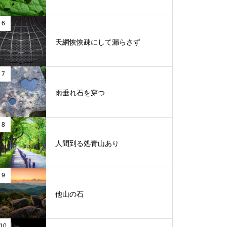
6
天網恢恢疎にして漏らさず
7
雨垂れ石を穿つ
8
人間到る処青山あり
9
他山の石
10