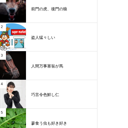
前門の虎、後門の狼
2
盗人猛々しい
3
人間万事塞翁が馬
4
巧言令色鮮し仁
5
蓼食う虫も好き好き