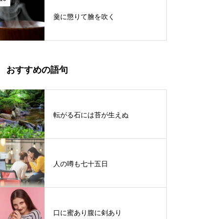
羹に懲りて膾を吹く
おすすめの語句
転がる石には苔が生えぬ
人の噂も七十五日
口に蜜あり腹に剣あり