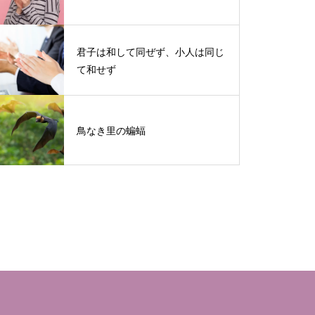
君子は和して同ぜず、小人は同じ
て和せず
鳥なき里の蝙蝠