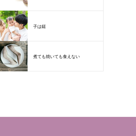
子は鎹
煮ても焼いても食えない