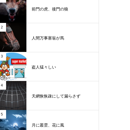
前門の虎、後門の狼
2
人間万事塞翁が馬
3
盗人猛々しい
4
天網恢恢疎にして漏らさず
5
月に叢雲、花に風