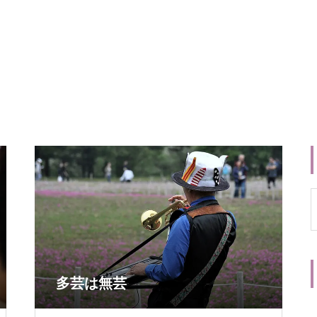
多芸は無芸