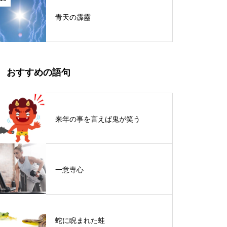
青天の霹靂
おすすめの語句
来年の事を言えば鬼が笑う
一意専心
蛇に睨まれた蛙