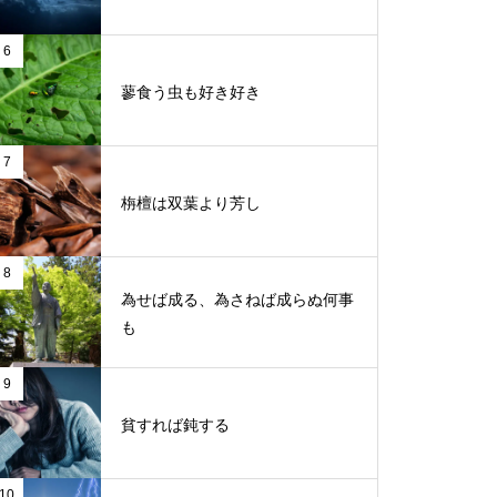
6
蓼食う虫も好き好き
7
栴檀は双葉より芳し
8
為せば成る、為さねば成らぬ何事
も
9
貧すれば鈍する
10