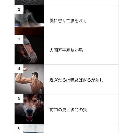
2
羹に懲りて膾を吹く
3
人間万事塞翁が馬
4
過ぎたるは猶及ばざるが如し
5
前門の虎、後門の狼
6