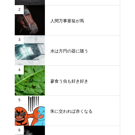
2
人間万事塞翁が馬
3
水は方円の器に随う
4
蓼食う虫も好き好き
5
朱に交われば赤くなる
6