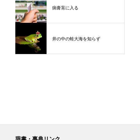
病膏肓に入る
井の中の蛙大海を知らず
辞書・事典リンク