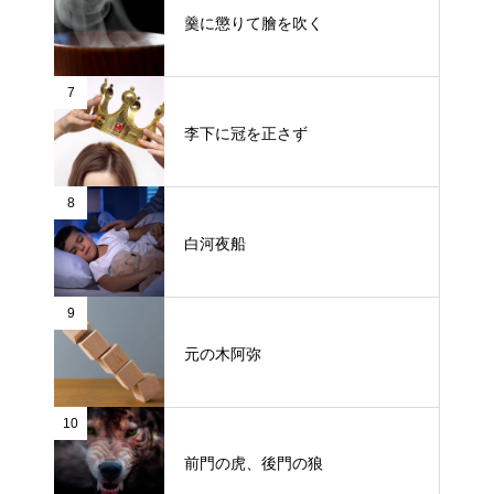
羹に懲りて膾を吹く
7
李下に冠を正さず
8
白河夜船
9
元の木阿弥
10
前門の虎、後門の狼