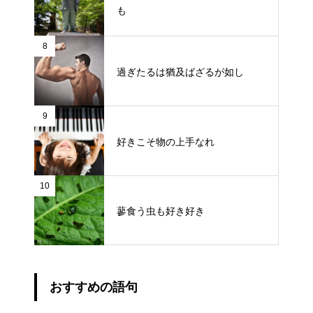
も
8
過ぎたるは猶及ばざるが如し
9
好きこそ物の上手なれ
10
蓼食う虫も好き好き
おすすめの語句