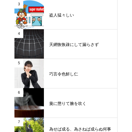
3
盗人猛々しい
4
天網恢恢疎にして漏らさず
5
巧言令色鮮し仁
6
羹に懲りて膾を吹く
7
為せば成る、為さねば成らぬ何事