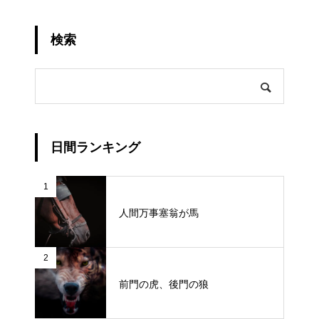
検索
日間ランキング
1
人間万事塞翁が馬
2
前門の虎、後門の狼