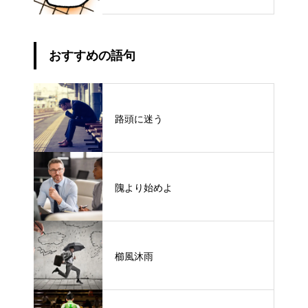
おすすめの語句
路頭に迷う
隗より始めよ
櫛風沐雨