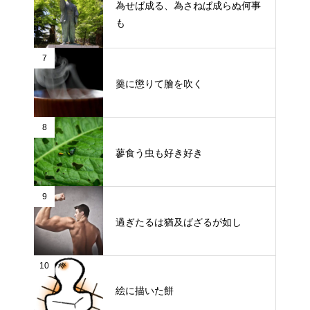
為せば成る、為さねば成らぬ何事
も
7
羹に懲りて膾を吹く
8
蓼食う虫も好き好き
9
過ぎたるは猶及ばざるが如し
10
絵に描いた餅