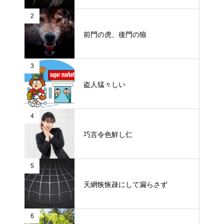
2
前門の虎、後門の狼
3
盗人猛々しい
4
巧言令色鮮し仁
5
天網恢恢疎にして漏らさず
6