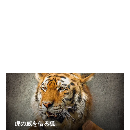
虎の威を借る狐