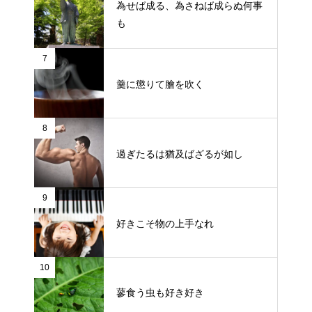
為せば成る、為さねば成らぬ何事
も
7
羹に懲りて膾を吹く
8
過ぎたるは猶及ばざるが如し
9
好きこそ物の上手なれ
10
蓼食う虫も好き好き