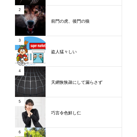
2
前門の虎、後門の狼
3
盗人猛々しい
4
天網恢恢疎にして漏らさず
5
巧言令色鮮し仁
6