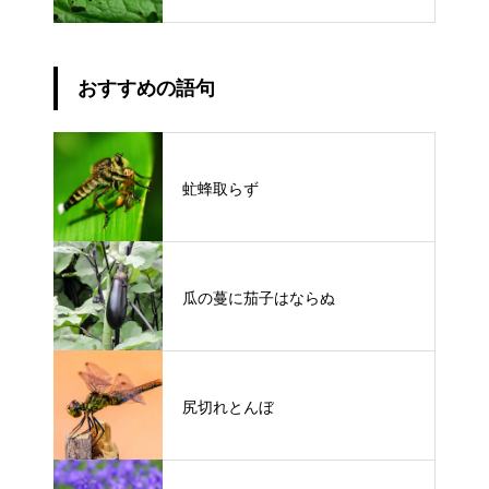
おすすめの語句
虻蜂取らず
瓜の蔓に茄子はならぬ
尻切れとんぼ