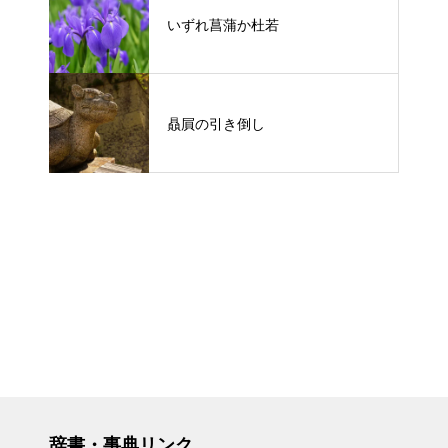
いずれ菖蒲か杜若
贔屓の引き倒し
辞書・事典リンク