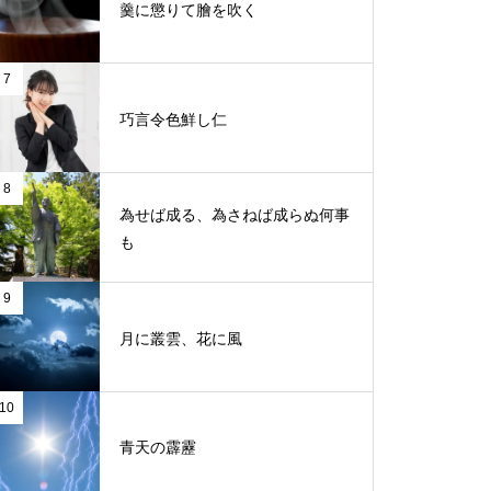
羹に懲りて膾を吹く
7
巧言令色鮮し仁
8
為せば成る、為さねば成らぬ何事
も
9
月に叢雲、花に風
10
青天の霹靂