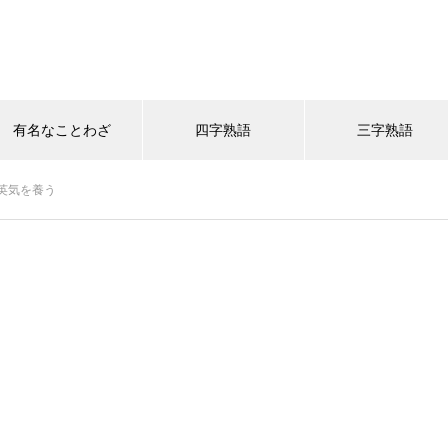
有名なことわざ
四字熟語
三字熟語
英気を養う