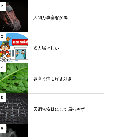
2
人間万事塞翁が馬
3
盗人猛々しい
4
蓼食う虫も好き好き
5
天網恢恢疎にして漏らさず
6