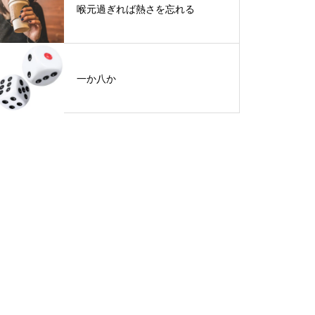
喉元過ぎれば熱さを忘れる
一か八か