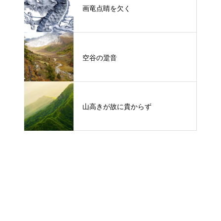
画竜点睛を欠く
空谷の跫音
山高きが故に貴からず