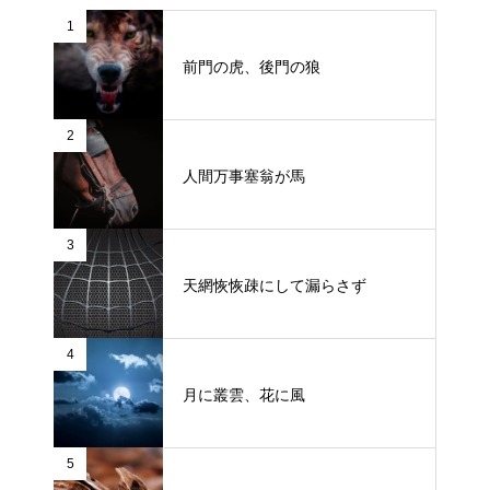
1
前門の虎、後門の狼
2
人間万事塞翁が馬
3
天網恢恢疎にして漏らさず
4
月に叢雲、花に風
5