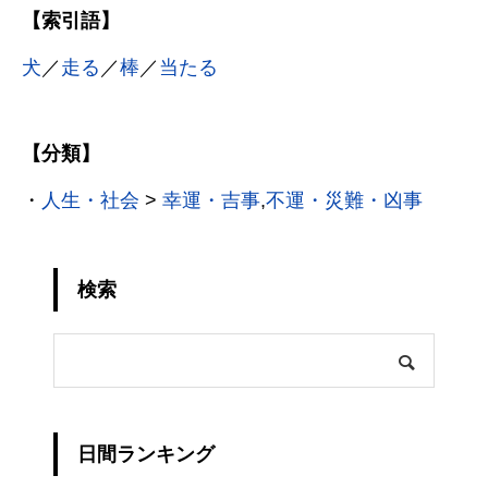
【索引語】
犬
／
走る
／
棒
／
当たる
【分類】
・
人生・社会
>
幸運・吉事
,
不運・災難・凶事
検索
日間ランキング