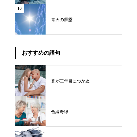
10
青天の霹靂
おすすめの語句
禿が三年目につかぬ
合縁奇縁