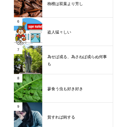
栴檀は双葉より芳し
6
盗人猛々しい
7
為せば成る、為さねば成らぬ何事
も
8
蓼食う虫も好き好き
9
貧すれば鈍する