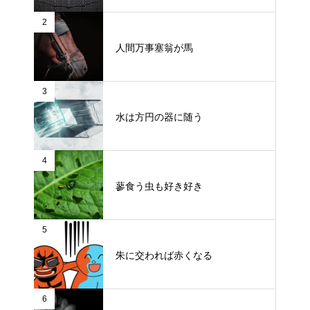
2
人間万事塞翁が馬
3
水は方円の器に随う
4
蓼食う虫も好き好き
5
朱に交われば赤くなる
6