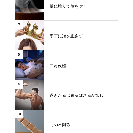
羹に懲りて膾を吹く
7
李下に冠を正さず
8
白河夜船
9
過ぎたるは猶及ばざるが如し
10
元の木阿弥