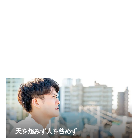
天を怨みず人を咎めず