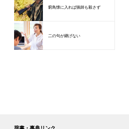
窮鳥懐に入れば猟師も殺さず
二の句が継げない
辞書・事典リンク