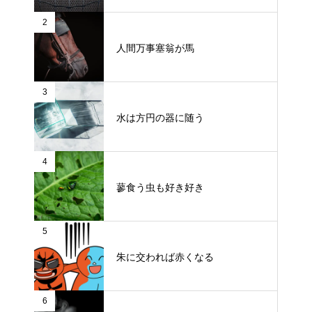
2
人間万事塞翁が馬
3
水は方円の器に随う
4
蓼食う虫も好き好き
5
朱に交われば赤くなる
6