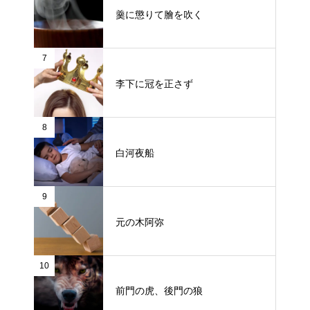
羹に懲りて膾を吹く
7
李下に冠を正さず
8
白河夜船
9
元の木阿弥
10
前門の虎、後門の狼