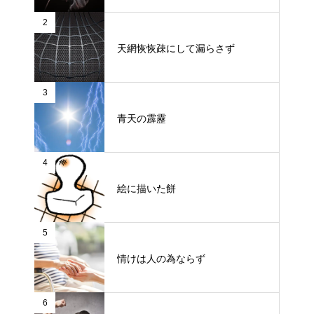
2
天網恢恢疎にして漏らさず
3
青天の霹靂
4
絵に描いた餅
5
情けは人の為ならず
6