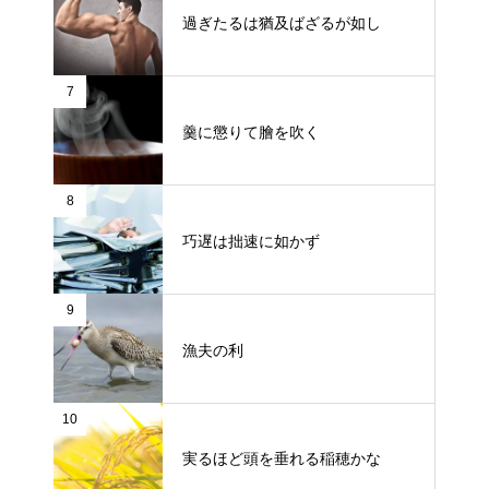
過ぎたるは猶及ばざるが如し
7
羹に懲りて膾を吹く
8
巧遅は拙速に如かず
9
漁夫の利
10
実るほど頭を垂れる稲穂かな