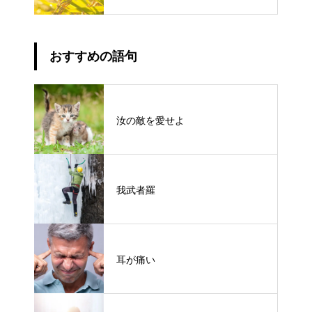
おすすめの語句
汝の敵を愛せよ
我武者羅
耳が痛い