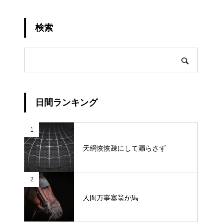
検索
日間ランキング
1
天網恢恢疎にして漏らさず
2
人間万事塞翁が馬