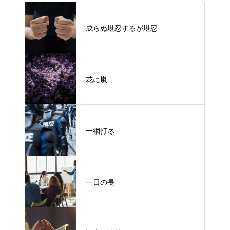
成らぬ堪忍するが堪忍
花に嵐
一網打尽
一日の長