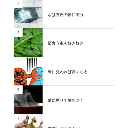
3
水は方円の器に随う
4
蓼食う虫も好き好き
5
朱に交われば赤くなる
6
羹に懲りて膾を吹く
7