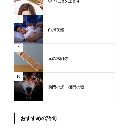
李下に冠を正さず
8
白河夜船
9
元の木阿弥
10
前門の虎、後門の狼
おすすめの語句