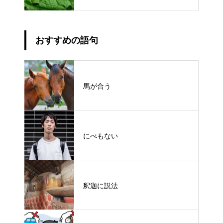
おすすめの語句
馬が合う
にべもない
釈迦に説法