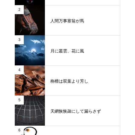
2
人間万事塞翁が馬
3
月に叢雲、花に風
4
栴檀は双葉より芳し
5
天網恢恢疎にして漏らさず
6