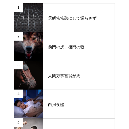
1
天網恢恢疎にして漏らさず
2
前門の虎、後門の狼
3
人間万事塞翁が馬
4
白河夜船
5