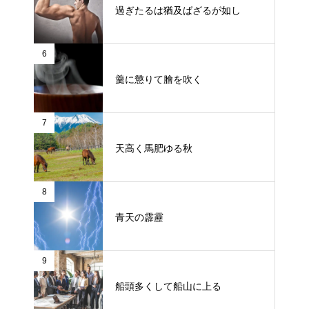
過ぎたるは猶及ばざるが如し
6
羹に懲りて膾を吹く
7
天高く馬肥ゆる秋
8
青天の霹靂
9
船頭多くして船山に上る