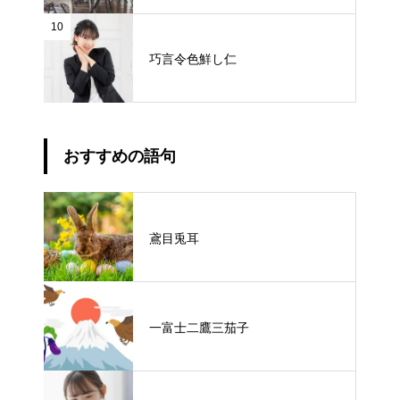
10
巧言令色鮮し仁
おすすめの語句
鳶目兎耳
一富士二鷹三茄子