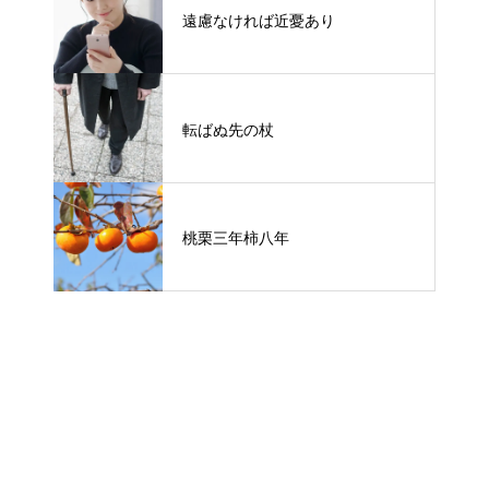
遠慮なければ近憂あり
転ばぬ先の杖
桃栗三年柿八年