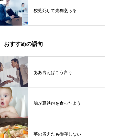
狡兎死して走狗烹らる
おすすめの語句
ああ言えばこう言う
鳩が豆鉄砲を食ったよう
芋の煮えたも御存じない