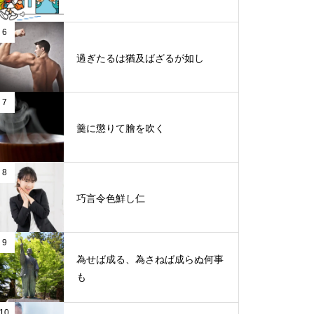
6
過ぎたるは猶及ばざるが如し
7
羹に懲りて膾を吹く
8
巧言令色鮮し仁
9
為せば成る、為さねば成らぬ何事
も
10