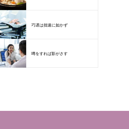
巧遅は拙速に如かず
噂をすれば影がさす