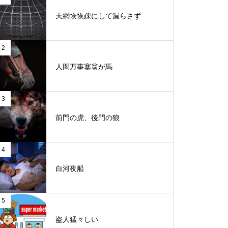
天網恢恢疎にして漏らさず
2
人間万事塞翁が馬
3
前門の虎、後門の狼
4
白河夜船
5
盗人猛々しい