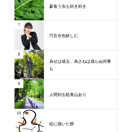
蓼食う虫も好き好き
7
巧言令色鮮し仁
8
為せば成る、為さねば成らぬ何事
も
9
人間到る処青山あり
10
絵に描いた餅