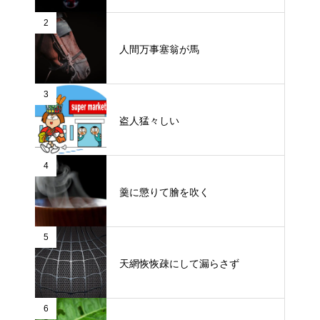
2
人間万事塞翁が馬
3
盗人猛々しい
4
羹に懲りて膾を吹く
5
天網恢恢疎にして漏らさず
6