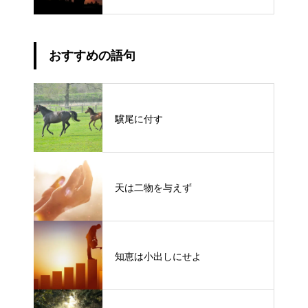
おすすめの語句
驥尾に付す
天は二物を与えず
知恵は小出しにせよ