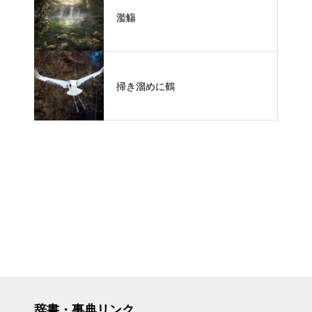
濫觴
掃き溜めに鶴
辞書・事典リンク