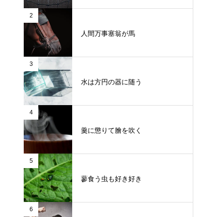
2
人間万事塞翁が馬
3
水は方円の器に随う
4
羹に懲りて膾を吹く
5
蓼食う虫も好き好き
6