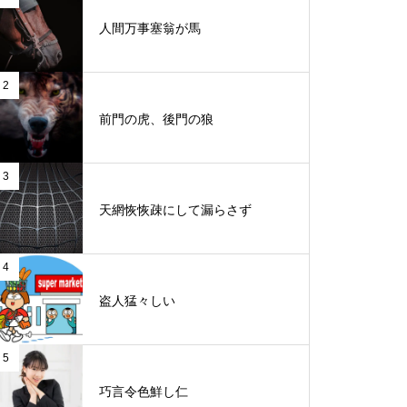
人間万事塞翁が馬
2
前門の虎、後門の狼
3
天網恢恢疎にして漏らさず
4
盗人猛々しい
5
巧言令色鮮し仁