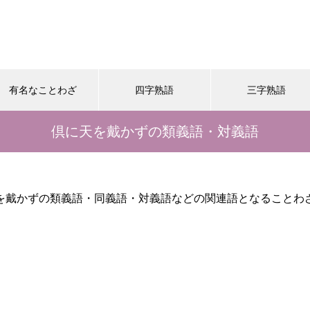
有名なことわざ
四字熟語
三字熟語
倶に天を戴かずの類義語・対義語
を戴かずの類義語・同義語・対義語などの関連語となることわ