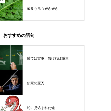
蓼食う虫も好き好き
おすすめの語句
勝てば官軍、負ければ賊軍
伝家の宝刀
蛇に見込まれた蛙