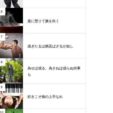
6
羹に懲りて膾を吹く
7
過ぎたるは猶及ばざるが如し
8
為せば成る、為さねば成らぬ何事
も
9
好きこそ物の上手なれ
10