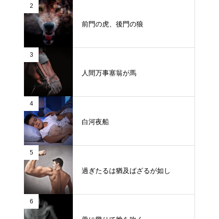
2
前門の虎、後門の狼
3
人間万事塞翁が馬
4
白河夜船
5
過ぎたるは猶及ばざるが如し
6