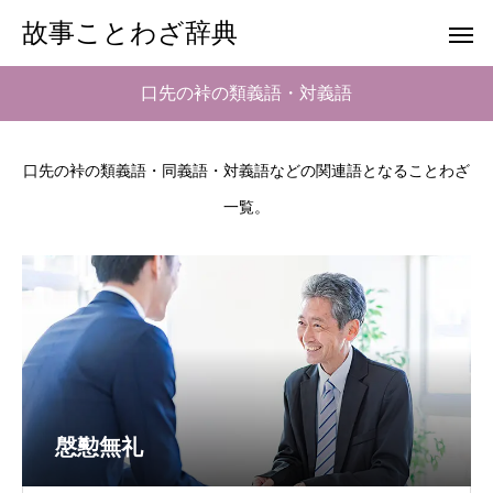
故事ことわざ辞典
口先の裃の類義語・対義語
口先の裃の類義語・同義語・対義語などの関連語となることわざ
一覧。
慇懃無礼