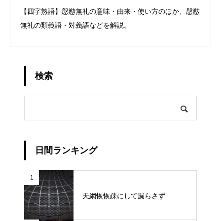
【四字熟語】慇懃無礼の意味・由来・使い方のほか、慇懃
無礼の類義語・対義語などを解説。
検索
日間ランキング
1
天網恢恢疎にして漏らさず