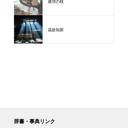
連理の枝
温故知新
辞書・事典リンク