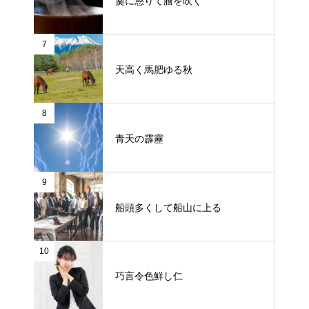
羹に懲りて膾を吹く
7
天高く馬肥ゆる秋
8
青天の霹靂
9
船頭多くして船山に上る
10
巧言令色鮮し仁