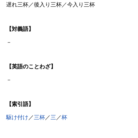
遅れ三杯／後入り三杯／今入り三杯
【対義語】
－
【英語のことわざ】
－
【索引語】
駆け付け
／
三杯
／
三
／
杯