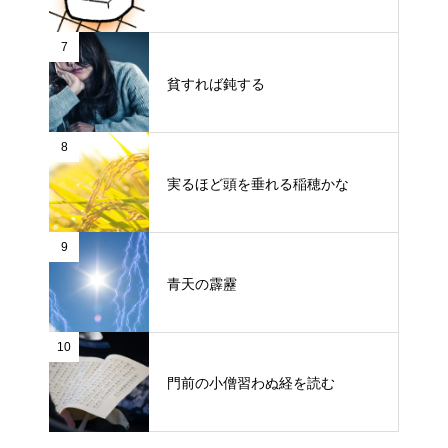
7
貧すれば鈍する
8
実るほど頭を垂れる稲穂かな
9
青天の霹靂
10
門前の小僧習わぬ経を読む