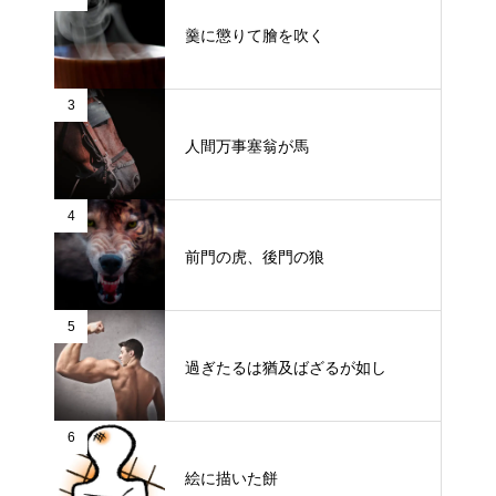
羹に懲りて膾を吹く
3
人間万事塞翁が馬
4
前門の虎、後門の狼
5
過ぎたるは猶及ばざるが如し
6
絵に描いた餅