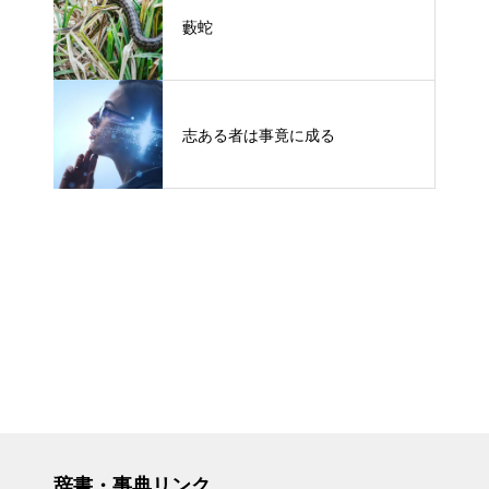
藪蛇
志ある者は事竟に成る
辞書・事典リンク