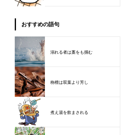
おすすめの語句
溺れる者は藁をも掴む
栴檀は双葉より芳し
煮え湯を飲まされる