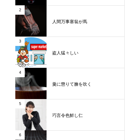
2
人間万事塞翁が馬
3
盗人猛々しい
4
羹に懲りて膾を吹く
5
巧言令色鮮し仁
6