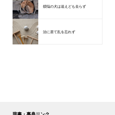
煩悩の犬は追えども去らず
治に居て乱を忘れず
辞書・事典リンク