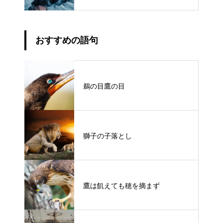
おすすめの語句
鵜の目鷹の目
獅子の子落とし
鷹は飢えても穂を摘まず