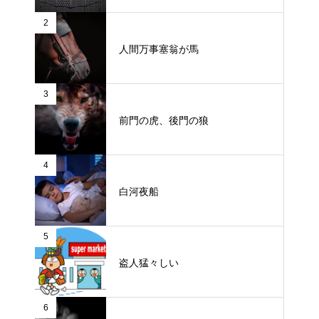
2
人間万事塞翁が馬
3
前門の虎、後門の狼
4
白河夜船
5
盗人猛々しい
6