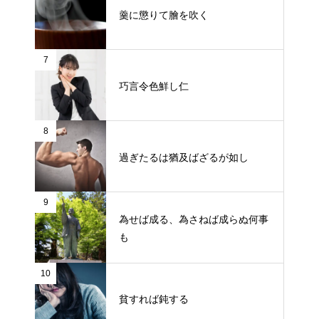
羹に懲りて膾を吹く
7
巧言令色鮮し仁
8
過ぎたるは猶及ばざるが如し
9
為せば成る、為さねば成らぬ何事
も
10
貧すれば鈍する