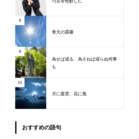
巧言令色鮮し仁
8
青天の霹靂
9
為せば成る、為さねば成らぬ何事
も
10
月に叢雲、花に風
おすすめの語句