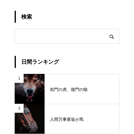
検索
日間ランキング
1
前門の虎、後門の狼
2
人間万事塞翁が馬