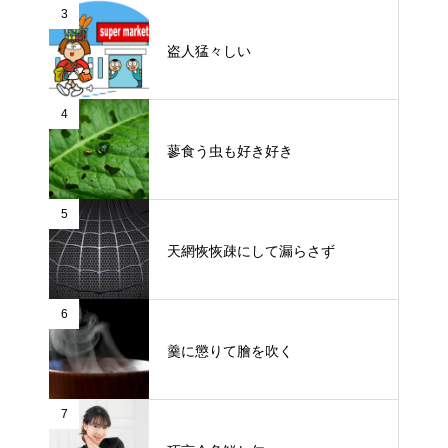
3
盗人猛々しい
4
蓼食う虫も好き好き
5
天網恢恢疎にして漏らさず
6
羹に懲りて膾を吹く
7